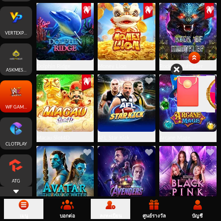
VERTEXPLAY
Dolphin Ridge
Money Lion
Rock of Multiplier
ASKMESLOT
WF GAMING
Macau Slot4D
AFL Star Kick
Arcane Mage
CLOTPLAY
ATG
Avatar Splash
Avengers
Black pink
เมนู
บอกต่อ
ลงทะเบียน
ศูนย์รางวัล
บัญชี