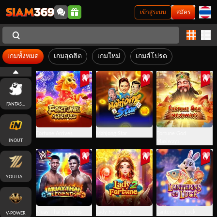
เข้าสู่ระบบ
สมัคร
ENDORPHINA
เกมทั้งหมด
เกมสุดฮิต
เกมใหม่
เกมส์โปรด
AFRICAN BUFFALO
FANTASMA
Fortune Arrives
Mahjong Star
Fortune God
INOUT
Maxiways
YOULIANGAMING
Muay Thai Legends
Lady Fortune 2
Lanterns of Luck
V-POWER