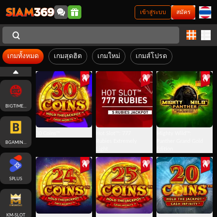
เข้าสู่ระบบ
สมัคร
HABANERO
เกมทั้งหมด
เกมสุดฮิต
เกมใหม่
เกมส์โปรด
CROWDPLAY
BIGTIMEGAMING
30 Coins™
Hot Slot™: 777
Mighty Wild™:
Rubies Extremely
Panther Grand Gold
BGAMING-SLOT
Light
Edition
SPLUS
KM-SLOT