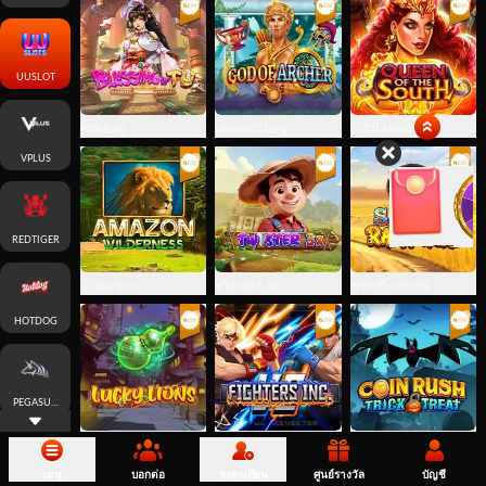
UUSLOT
พรของตู
เทพแห่งนักธนู
ราชินีแห่งแดนใต้
VPLUS
REDTIGER
ป่าอเมซอน
ทวิสเตอร์ 3x
ซาฟารี แรมเพจ
HOTDOG
PEGASUS-SLOT
ลัคกี้ ไลออนส์
บริษัท ไฟเตอร์ส อิงค์
เกมเก็บเหรียญ: ทริค
โอทรีท
เมนู
บอกต่อ
ลงทะเบียน
ศูนย์รางวัล
บัญชี
BTGAMING