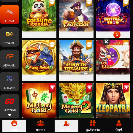
PEGASUS-SLOT
แพนด้าแห่งโชคลาภ
บาร์โจรสลัด
การแสดงลึกลับ
BTGAMING
ADVANTPLAY
การโจรกรรมฟ็อกซี่
สมบัติโจรสลัด
ฟอร์จูน ไลออนส์ 2
EPICWIN
PLAYNGO
ไพ่นกกระจอกทองคำ
Mahjong Gold 2
Cleopatra
เมนู
บอกต่อ
ลงทะเบียน
ศูนย์รางวัล
บัญชี
PLAYTECH