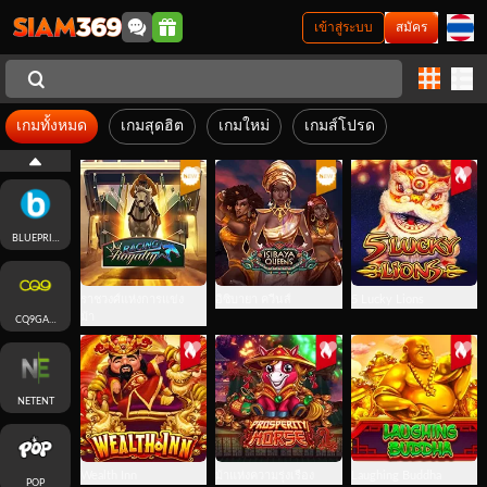
เข้าสู่ระบบ
สมัคร
RICH88
เกมทั้งหมด
เกมสุดฮิต
เกมใหม่
เกมส์โปรด
NAGA
BLUEPRINT
ราชวงศ์แห่งการแข่ง
อิซิบายา ควีนส์
5 Lucky Lions
ม้า
CQ9GAMING
NETENT
Wealth Inn
ม้าแห่งความรุ่งเรือง
Laughing Buddha
POP