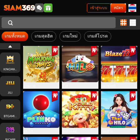
เข้าสู่ระบบ
สมัคร
เกมทั้งหมด
เกมสุดฮิต
เกมใหม่
เกมส์โปรด
KINGMAKER
มาจงเวย์
ฮิโล
บลาซาจห์
JILI
BTGAMING-CARD
พลิงโก้
คิตตี้โกลด์
ไทยฮิโล
RICH88